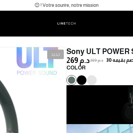
😊 ! Votre sourire, notre mission
Sony ULT POWER
جديد
269 د.م
389 د.م
COLOR