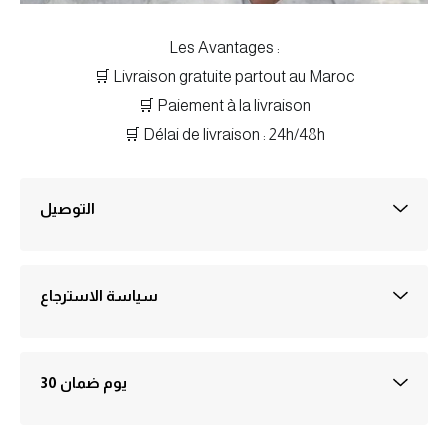
Les Avantages :
🛒 Livraison gratuite partout au Maroc
🛒 Paiement à la livraison
🛒 Délai de livraison : 24h/48h
التوصيل
الشحن مجانا والدفع عند التسليم. يتم التوصيل عادةً في أيام عمل 1-3
سياسة الاسترجاع
"الإسترجاع خلال ثلاثة أيام والاستبدال خلال سبعة أيام من تاريخ الشراء
30 يوم ضمان
جميع المنتجات المعروضة في متجرنا تخضع لسياسة الاستبدال واسترداد
الأموال وفقًا للشروط والأحكام المبينة على هذه الصفحة.